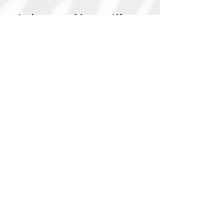
Asıl soru şu ki negatif
inançlarını
dönüştürmeye ve daha
iyi bir hayat yaşamaya
hazır mısın? Evet
diyorsan şimdi kaydol ve
sınırlı sayıdaki
kontenjandan yararlan.
Şimdi Kaydol