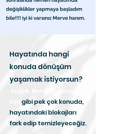
sonrasında hemen hayatımda
değişiklikler yapmaya başladım
bile!!!! iyi ki varsınız Merve hanım.
Hayatında hangi
konuda dönüşüm
yaşamak istiyorsun?
Sağlık, Bereket, S
evgi ve
Aşk
gibi pek çok konuda,
hayatındaki blokajları
fark edip temizleyeceğiz.