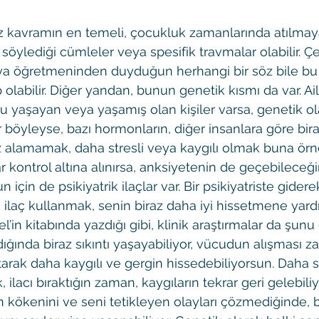
z kavramın en temeli, çocukluk zamanlarında atılmay
na söylediği cümleler veya spesifik travmalar olabilir. 
ya öğretmeninden duyduğun herhangi bir söz bile b
labilir. Diğer yandan, bunun genetik kısmı da var. Ai
 yaşayan veya yaşamış olan kişiler varsa, genetik ol
r böyleyse, bazı hormonların, diğer insanlara göre bir
Haz alamamak, daha stresli veya kaygılı olmak buna örne
kontrol altına alınırsa, anksiyetenin de geçebileceği
 için de psikiyatrik ilaçlar var. Bir psikiyatriste giderek
 ilaç kullanmak, senin biraz daha iyi hissetmene yardım
’in kitabında yazdığı gibi, klinik araştırmalar da şunu 
dığında biraz sıkıntı yaşayabiliyor, vücudun alışması za
rak daha kaygılı ve gergin hissedebiliyorsun. Daha s
, ilacı bıraktığın zaman, kaygıların tekrar geri gelebili
n kökenini ve seni tetikleyen olayları çözmediğinde, b