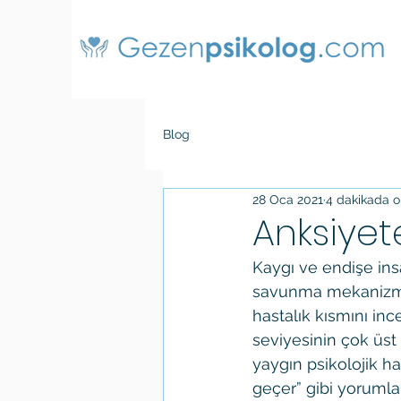
Blog
28 Oca 2021
4 dakikada o
Anksiyet
Kaygı ve endişe insa
savunma mekanizmala
hastalık kısmını in
seviyesinin çok üs
yaygın psikolojik ha
geçer” gibi yorumlar