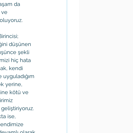
yaşam da 
 ve 
oluyoruz.
incisi; 
iğini düşünen 
üşünce şekli 
mizi hiç hata 
ak, kendi 
e uyguladığım 
 yerine, 
ine kötü ve 
rimiz 
eliştiriyoruz. 
ta ise, 
 kendimize 
devamlı olarak 