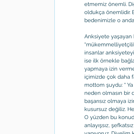
etmemiz önemli. Di
oldukça önemlidir. 
bedenimizle o anda
Anksiyete yaşayan k
“mükemmelliyetçilik
insanlar anksiyetey
ise ilk örnekle bağl
yapmaya izin verme
içimizde çok daha 
mottom şuydu: “ Ya
neden olmasın bir d
başarısız olmaya iz
kusursuz değiliz. He
O yüzden bu konuda k
anlayışsız, şefkatsı
yapıyoruz. Diyelim 