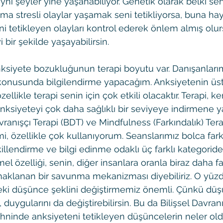
aynı şeyler yine yaşanabiliyor. Genetik olarak belki s
ama stresli olaylar yaşamak seni tetikliyorsa, buna ha
eni tetikleyen olayları kontrol ederek önlem almış olu
 bir şekilde yaşayabilirsin. 
ksiyete bozukluğunun terapi boyutu var. Danışanlarım
onusunda bilgilendirme yapacağım. Anksiyetenin üs
ellikle terapi senin için çok etkili olacaktır. Terapi, ke
ksiyeteyi çok daha sağlıklı bir seviyeye indirmene y
Davranışçı Terapi (BDT) ve Mindfulness (Farkındalık) Tera
, özellikle çok kullanıyorum. Seanslarımız bolca farkı
llendirme ve bilgi edinme odaklı üç farklı kategoriden
l özelliği, senin, diğer insanlara oranla biraz daha far
lanan bir savunma mekanizması diyebiliriz. O yüzde
eki düşünce şeklini değiştirmemiz önemli. Çünkü düşü
 duygularını da değiştirebilirsin. Bu da Bilişsel Davranı
 Zihninde anksiyeteni tetikleyen düşüncelerin neler ol