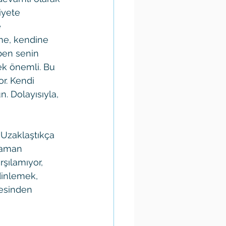
iyete 
 
ine, kendine 
 ben senin 
ek önemli. Bu 
r. Kendi 
. Dolayısıyla, 
Uzaklaştıkça 
zaman 
rşılamıyor, 
dinlemek, 
tesinden 