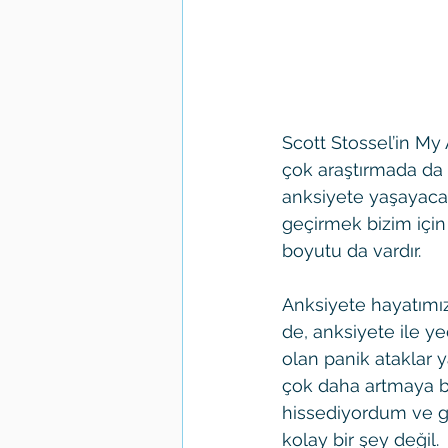
Scott Stossel’in My
çok araştırmada da g
anksiyete yaşayacağ
geçirmek bizim için
boyutu da vardır. 
Anksiyete hayatımızı
de, anksiyete ile ye
olan panik ataklar 
çok daha artmaya ba
hissediyordum ve gö
kolay bir şey değil.