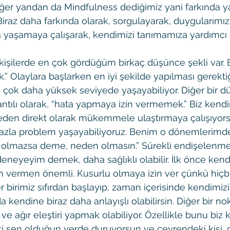
ğer yandan da Mindfulness dediğimiz yani farkında 
Biraz daha farkında olarak, sorgulayarak, duygularımız
 yaşamaya çalışarak, kendimizi tanımamıza yardımcı 
işilerde en çok gördüğüm birkaç düşünce şekli var. Bir
.” Olaylara başlarken en iyi şekilde yapılması gerekt
i çok daha yüksek seviyede yaşayabiliyor. Diğer bir d
antılı olarak, “hata yapmaya izin vermemek.” Biz kendi
den direkt olarak mükemmele ulaştırmaya çalışıyors
fazla problem yaşayabiliyoruz. Benim o dönemlerimd
 olmazsa deme, neden olmasın.” Sürekli endişelenmek
eneyeyim demek, daha sağlıklı olabilir. İlk önce kend
in vermen önemli. Kusurlu olmaya izin ver çünkü hiçbi
r birimiz sıfırdan başlayıp, zaman içerisinde kendimizi g
endine biraz daha anlayışlı olabilirsin. Diğer bir nok
z ve ağır eleştiri yapmak olabiliyor. Özellikle bunu biz
ki sen olduğun yerde duruyorsun ve çevrendeki kişi, 