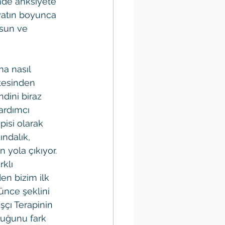
ende anksiyete 
yatın boyunca 
rsun ve 
a nasıl 
tesinden 
ndini biraz 
ardımcı 
pisi olarak 
ndalık, 
 yola çıkıyor. 
klı 
n bizim ilk 
nce şeklini 
şçı Terapinin 
duğunu fark 