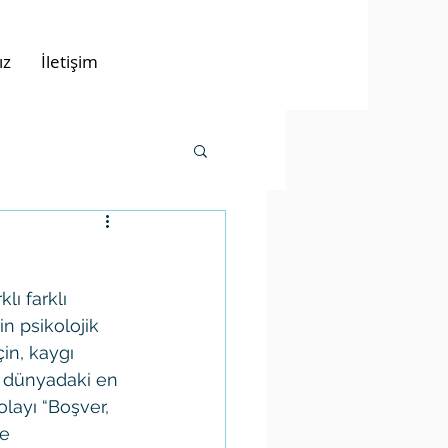
ız
İletişim
ı farklı 
n psikolojik 
in, kaygı 
e dünyadaki en 
layı “Boşver, 
e 