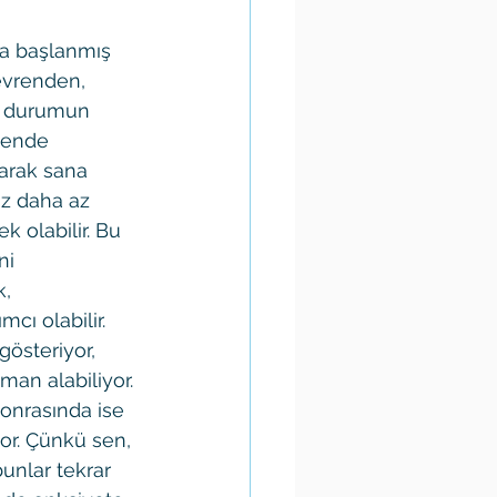
a başlanmış 
Çevrenden, 
u durumun 
lende 
arak sana 
az daha az 
k olabilir. Bu 
ni 
, 
cı olabilir. 
gösteriyor, 
man alabiliyor. 
onrasında ise 
yor. Çünkü sen, 
unlar tekrar 