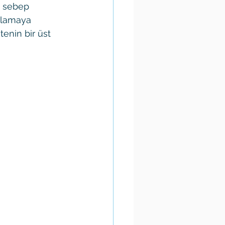
a sebep 
ılamaya 
enin bir üst 