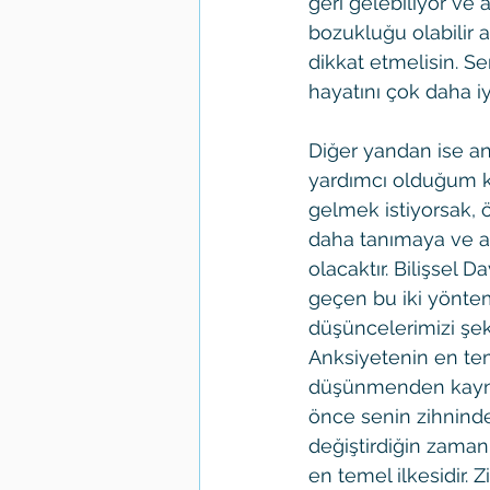
geri gelebiliyor ve 
bozukluğu olabilir 
dikkat etmelisin. S
hayatını çok daha iyi
Diğer yandan ise an
yardımcı olduğum k
gelmek istiyorsak, öz
daha tanımaya ve an
olacaktır. Bilişsel 
geçen bu iki yöntemi
düşüncelerimizi şeki
Anksiyetenin en teme
düşünmenden kaynak
önce senin zihnind
değiştirdiğin zaman,
en temel ilkesidir.