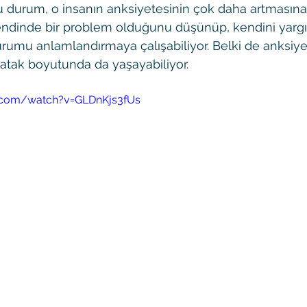
Bu durum, o insanın anksiyetesinin çok daha artmasın
kendinde bir problem olduğunu düşünüp, kendini yarg
urumu anlamlandırmaya çalışabiliyor. Belki de anksiyet
 atak boyutunda da yaşayabiliyor. 
.com/watch?v=GLDnKjs3fUs