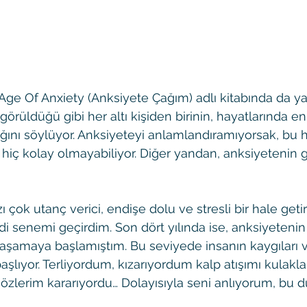
 Age Of Anxiety (Anksiyete Çağım) adlı kitabında da ya
örüldüğü gibi her altı kişiden birinin, hayatlarında en
ını söylüyor. Anksiyeteyi anlamlandıramıyorsak, bu ha
 hiç kolay olmayabiliyor. Diğer yandan, anksiyetenin g
 çok utanç verici, endişe dolu ve stresli bir hale getir
di senemi geçirdim. Son dört yılında ise, anksiyetenin
yaşamaya başlamıştım. Bu seviyede insanın kaygıları v
şlıyor. Terliyordum, kızarıyordum kalp atışımı kulakl
zlerim kararıyordu… Dolayısıyla seni anlıyorum, bu d