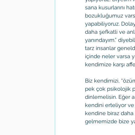
sana kusurlarını hat
bozukluğumuz varsa
yapabiliyoruz. Dola
daha şefkatli ve anl
yanındayım.” diyebi
tarz insanlar genel
içinde neler varsa y
kendimize karşı aff
Biz kendimizi, “öz
pek çok psikolojik 
dinlemelisin. Eğer a
kendini erteliyor ve
kendine biraz daha 
gelmemizde bize yar