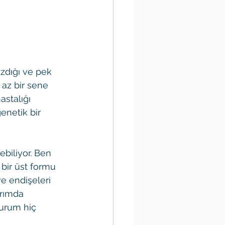
zdığı ve pek 
 az bir sene 
stalığı 
enetik bir 
ebiliyor. Ben 
 bir üst formu 
e endişeleri 
arımda 
urum hiç 