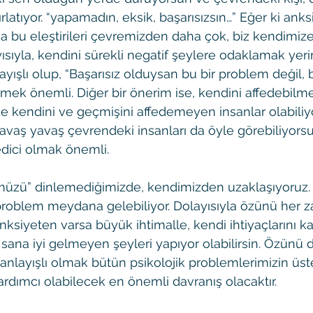
ırlatıyor. “yapamadın, eksik, başarısızsın…” Eğer ki anks
 bu eleştirileri çevremizden daha çok, biz kendimize
yısıyla, kendini sürekli negatif şeylere odaklamak yer
ayışlı olup, “Başarısız olduysan bu bir problem değil,
lmek önemli. Diğer bir önerim ise, kendini affedebilm
de kendini ve geçmişini affedemeyen insanlar olabiliyo
avaş yavaş çevrendeki insanları da öyle görebiliyorsun
edici olmak önemli.
ümüzü” dinlemediğimizde, kendimizden uzaklaşıyoruz. 
problem meydana gelebiliyor. Dolayısıyla özünü her 
nksiyeten varsa büyük ihtimalle, kendi ihtiyaçlarını ka
 sana iyi gelmeyen şeyleri yapıyor olabilirsin. Özünü 
anlayışlı olmak bütün psikolojik problemlerimizin üs
dımcı olabilecek en önemli davranış olacaktır.