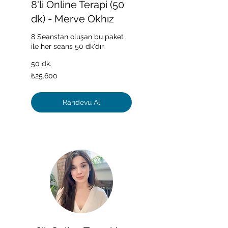
8'li Online Terapi (50
dk) - Merve Okhız
8 Seanstan oluşan bu paket
ile her seans 50 dk'dır.
50 dk.
₺25.600
₺25.600
Türk
lirası
Randevu Al