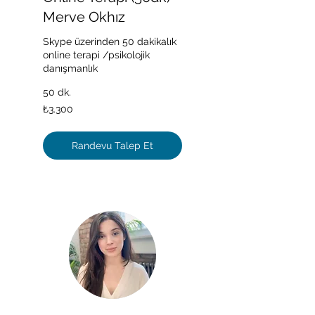
Merve Okhız
Skype üzerinden 50 dakikalık
online terapi /psikolojik
danışmanlık
50 dk.
₺3.300
₺3.300
Türk
lirası
Randevu Talep Et