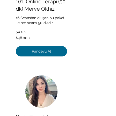
16'lı Online Terapi (50
dk) Merve Okhız
16 Seanstan oluşan bu paket
ile her seans 50 dk'dır.
50 dk.
₺48.000
₺48.000
Türk
lirası
Randevu Al