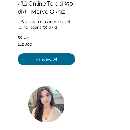
4'lü Online Terapi (50
dk) - Merve Okhız
4 Seanstan oluşan bu paket
ile her seans 50 dk'dır.
50 dk.
₺12.800
₺12.800
Türk
lirası
Randevu Al