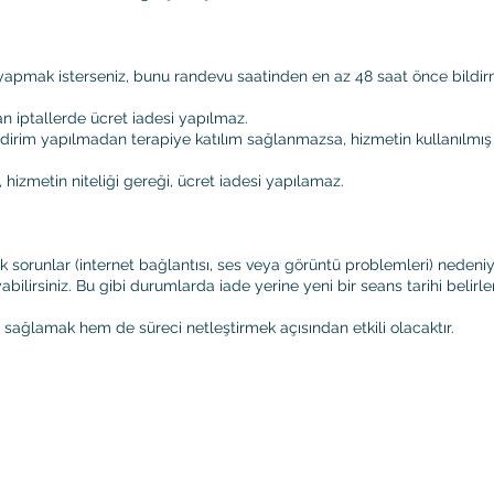
yapmak isterseniz, bunu randevu saatinden en az 48 saat önce bildir
an iptallerde ücret iadesi yapılmaz.
ldirim yapılmadan terapiye katılım sağlanmazsa, hizmetin kullanılmış 
 hizmetin niteliği gereği, ücret iadesi yapılamaz.
ik sorunlar (internet bağlantısı, ses veya görüntü problemleri) ned
ilirsiniz. Bu gibi durumlarda iade yerine yeni bir seans tarihi belirlen
sağlamak hem de süreci netleştirmek açısından etkili olacaktır.