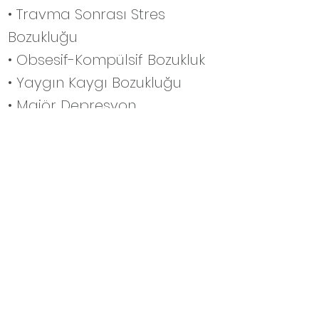
• Travma
Sonrası Stres
Bozukluğu
• Obsesif-Kompülsif Bozukluk
• Yaygın Kaygı Bozukluğu
• Majör Depresyon
• Beslenme ve Yeme
Bozukluğu
• Kişilik Bozuklukları
• Davranış Bozuklukları
• Dikkat Eksikliği ve
Hiperaktivite Bozukluğu
(DEHB)
• Boşanma Süreçleri
• Ergenlik Dönemi Sorunları