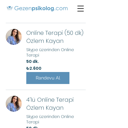
Online Terapi (50 dk)
Özlem Kayan
Skype üzerinden Online
Terapi
50 dk.
₺2.600
₺2.600
Türk
lirası
Randevu Al
4'lü Online Terapi
Özlem Kayan
Skype üzerinden Online
Terapi