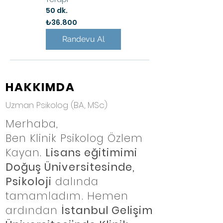
50 dk.
₺36.800
₺36.800
Türk
lirası
Randevu Al
HAKKIMDA
Uzman Psikolog (BA, MSc)
Merhaba,
Ben Klinik Psikolog Özlem
Kayan.
Lisans eğitimimi
Doğuş Üniversitesinde,
Psikoloji
dalında
tamamladım. Hemen
ardından
İstanbul Gelişim