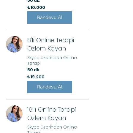
50 dk.
₺10.000
₺10.000
Türk
lirası
Randevu Al
8'li Online Terapi
Özlem Kayan
Skype üzerinden Online
Terapi
50 dk.
₺19.200
₺19.200
Türk
lirası
Randevu Al
16'lı Online Terapi
Özlem Kayan
Skype üzerinden Online
Terapi