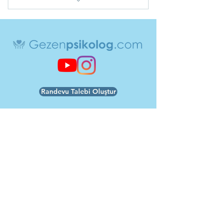
Yoga Seansı- Çakra Çalışmaları
Kopyası
Randevu Talebi Oluştur
Teslimat ve İade
Gizlilik Politikası
Hızlı Linkler
Ana Sayfa
Hakkımda