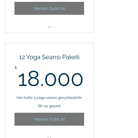
Hemen Satın Al
Yoga Seansı- Çakra Çalışmaları
12 Yoga Seansı Paketi
18.0
₺
18.000
Her hafta 3 yoga seansı gerçekleştirilir.
Bir ay geçerli
Hemen Satın Al